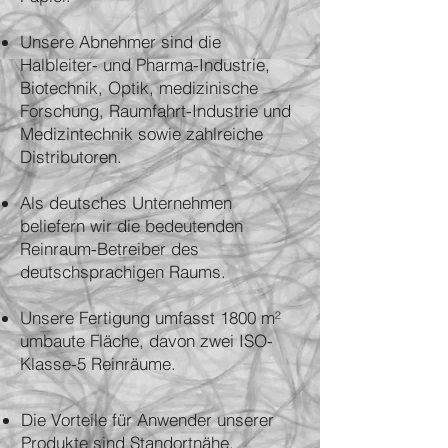
Unsere Abnehmer sind die
Halbleiter- und Pharma-Industrie,
Biotechnik, Optik, medizinische
Forschung, Raumfahrt-Industrie und
Medizintechnik sowie zahlreiche
Distributoren.
Als deutsches Unternehmen
beliefern wir die bedeutenden
Reinraum-Betreiber des
deutschsprachigen Raums.
Unsere Fertigung umfasst 1800 m²
umbaute Fläche, davon zwei ISO-
Klasse-5 Reinräume.
Die Vorteile für Anwender unserer
Produkte sind Standortnähe,