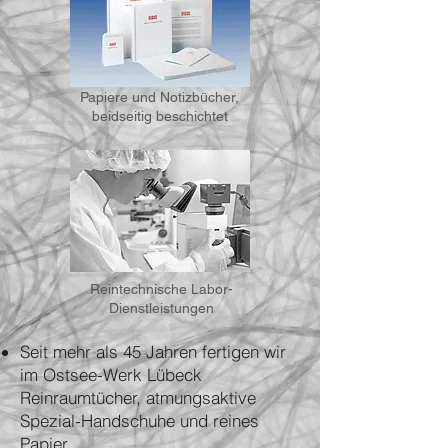
Papiere und Notizbücher,
beidseitig beschichtet
Reintechnische Labor-
Dienstleistungen
Seit mehr als 45 Jahren fertigen wir
im Ostsee-Werk Lübeck
Reinraumtücher, atmungsaktive
Spezial-Handschuhe und reines
Papier.