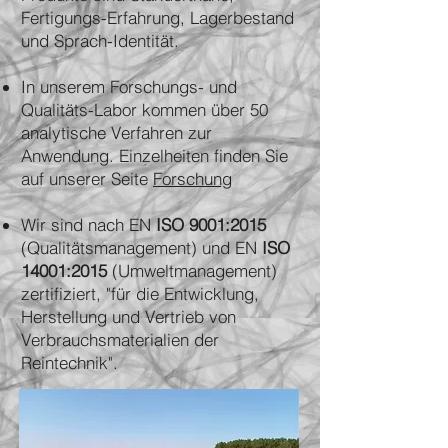
Fertigungs-Erfahrung, Lagerbestand
und Sprach-Identität.
In unserem Forschungs- und
Qualitäts-Labor kommen über 50
analytische Verfahren zur
Anwendung. Einzelheiten finden Sie
auf unserer Seite
Forschung
Wir sind nach EN
ISO 9001:2015
(Qualitätsmanagement) und EN
ISO
14001:2015
(Umweltmanagement)
zertifiziert, "für die Entwicklung,
Herstellung und Vertrieb von
Verbrauchsmaterialien der
Reintechnik".